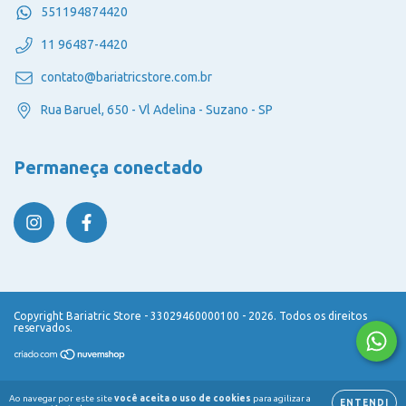
551194874420
11 96487-4420
contato@bariatricstore.com.br
Rua Baruel, 650 - Vl Adelina - Suzano - SP
Permaneça conectado
Copyright Bariatric Store - 33029460000100 - 2026. Todos os direitos
reservados.
Ao navegar por este site
você aceita o uso de cookies
para agilizar a
ENTENDI